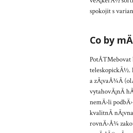
veÅ¡kerÃ½ sort
spokojit s vari
Co by mÄ
PotÅ™ebovat bu
teleskopickÃ½. 
a zÃ¡vaÅ¾Ã­ (olÅ
vytahovÃ¡nÃ­ h
nemÄ›li podbÄ›
kvalitnÃ­ nÃ¡vn
rovnÄ›Å¾ zako