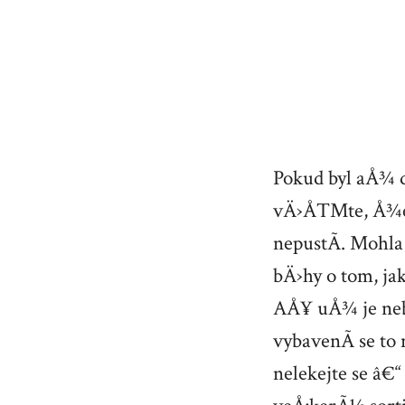
Pokud byl aÅ¾ 
vÄ›Å™te, Å¾e j
nepustÃ­. Mohl
bÄ›hy o tom, jak
AÅ¥ uÅ¾ je nebo
vybavenÃ­ se to
nelekejte se â