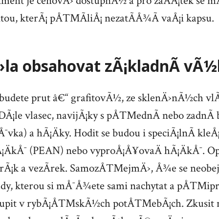
iment je cenovÄ› dostupnÃ½ a pro zaÄÃ¡tek se 
antou, kterÃ¡ pÅ™Ã­liÅ¡ nezatÃ­Å¾Ã­ vaÅ¡i kapsu.
›la obsahovat zÃ¡kladnÃ­ vÃ
dete prut â€“ grafitovÃ½, ze sklenÄ›nÃ½ch vl
DÃ¡le vlasec, navijÃ¡ky s pÅ™ednÃ­ nebo zadnÃ­ 
¯vka) a hÃ¡Äky. Hodit se budou i speciÃ¡lnÃ­ kleÅ
Ã¡ÄkÅ¯ (PEAN) nebo vyproÅ¡Å¥ovaÄ hÃ¡ÄkÅ¯. O
rÃ¡k a vezÃ­rek. SamozÅ™ejmÄ›, Å¾e se neobej
ady, kterou si mÅ¯Å¾ete sami nachytat a pÅ™ipra
upit v rybÃ¡Å™skÃ½ch potÅ™ebÃ¡ch. Zkusit 