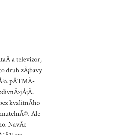
aÄ a televizor,
o druh zÃ¡bavy
jichÅ¾ pÅ™Ã­
odivnÄ›jÅ¡Ã­.
ez kvalitnÃ­ho
hnutelnÃ©. Ale
o. NavÃ­c