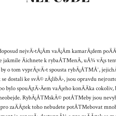
doposud nejvÄ›tÅ¡Ã­m vaÅ¡Ã­m kamarÃ¡dem poÄÃ­t
akmile Äichnete k rybaÅ™enÃ­, uÅ¾ vÃ¡s tent
a by o tom vyprÃ¡vÄ›t spousta rybÃ¡Å™Å¯, je
 se dostali ke svÃ© zÃ¡libÄ›, jsou opravdu nejrozt
 bylo spouÅ¡tÄ›Äem vaÅ¡eho konÃ­Äka cokoliv, b
 neobejde.
RybÃ¡Å™skÃ© potÅ™eby
jsou nevy
€“ pro zaÄÃ¡tek toho nebudete potÅ™ebovat mnoh