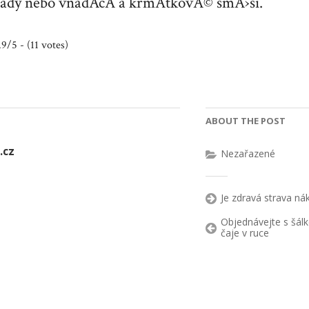
dy nebo vnadÃ­cÃ­ a krmÃ­tkovÃ© smÄ›si.
.9/5 - (11 votes)
ABOUT THE POST
.cz
Nezařazené
Je zdravá strava nák
Objednávejte s šál
čaje v ruce