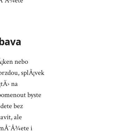
mÅ¯Å¾ete
½bava
Ã¡ken nebo
brzdou, splÃ¡vek
¡tÄ› na
pomenout byste
dete bez
vit, ale
mÅ¯Å¾ete i