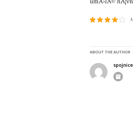
umÄ›lÃ© nÃ¡vna
3
ABOUT THE AUTHOR
spojnice