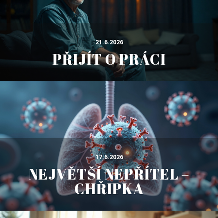
21.6.2026
PŘIJÍT O PRÁCI
17.6.2026
NEJVĚTŠÍ NEPŘÍTEL –
CHŘIPKA