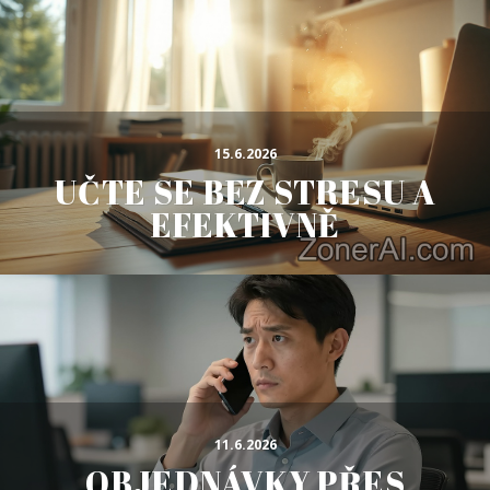
15.6.2026
UČTE SE BEZ STRESU A
EFEKTIVNĚ
11.6.2026
OBJEDNÁVKY PŘES