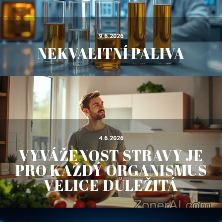
9.6.2026
NEKVALITNÍ PALIVA
4.6.2026
VYVÁŽENOST STRAVY JE
PRO KAŽDÝ ORGANISMUS
VELICE DŮLEŽITÁ