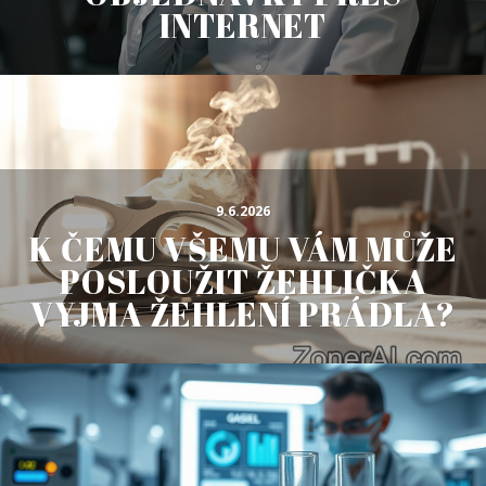
INTERNET
9.6.2026
K ČEMU VŠEMU VÁM MŮŽE
POSLOUŽIT ŽEHLIČKA
VYJMA ŽEHLENÍ PRÁDLA?