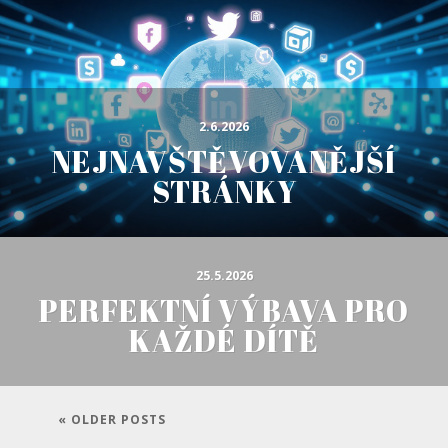
2.6.2026
NEJNAVŠTĚVOVANĚJŠÍ
STRÁNKY
25.5.2026
PERFEKTNÍ VÝBAVA PRO
KAŽDÉ DÍTĚ
« OLDER POSTS