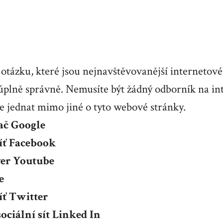
otázku, které jsou nejnavštěvovanější internetové 
úplně správně. Nemusíte být žádný odborník na int
de jednat mimo jiné o tyto webové stránky.
ač Google
síť Facebook
ver Youtube
e
íť Twitter
sociální sít Linked In