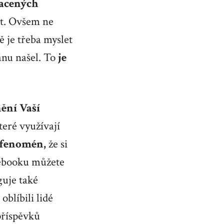
lacených
et. Ovšem ne
 je třeba myslet
ánu našel. To
je
nění Vaší
teré využívají
 fenomén,
že si
cebooku můžete
guje také
oblíbili lidé
příspěvků