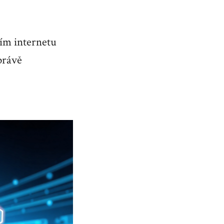
vím internetu
právě