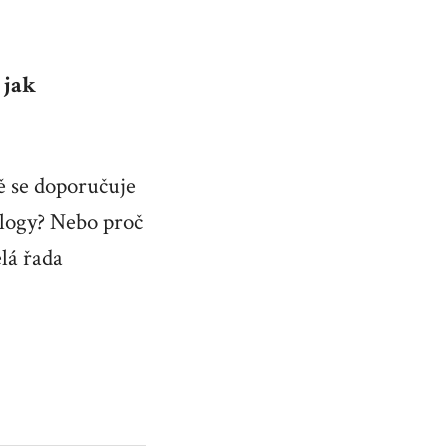
 jak
ě se doporučuje
blogy? Nebo proč
lá řada