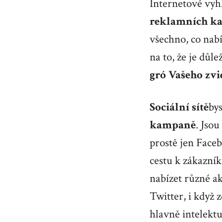
Internetové vyh
reklamních k
všechno, co nab
na to, že je důl
gró Vašeho zvi
Sociální sítě
by
kampaně
. Jsou
prostě jen Faceb
cestu k zákazní
nabízet různé ak
Twitter, i když z
hlavně intelekt