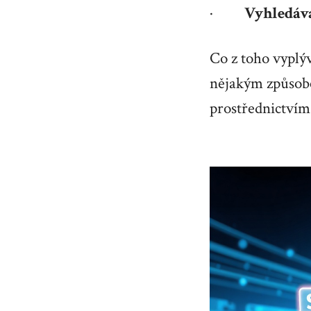
·
Vyhledáv
Co z toho vyplý
nějakým způsobem
prostřednictvím