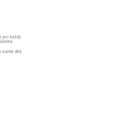
e pro každý
ůležitá
o každé dítě