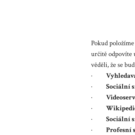
Pokud položíme 
určitě odpovíte 
věděli, že se bu
·
Vyhledav
·
Sociální 
·
Videoser
·
Wikipedi
·
Sociální s
·
Profesní 