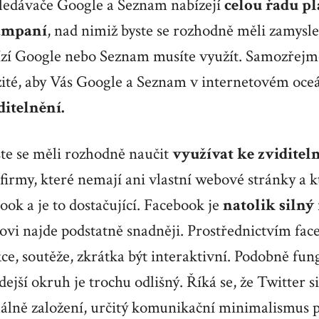
ledávače Google a Seznam nabízejí
celou řadu p
ampaní
, nad nimiž byste se rozhodně měli zamysl
ízí Google nebo Seznam musíte využít. Samozřejmě
ežité, aby Vás Google a Seznam v internetovém oce
ditelnění.
ste se měli rozhodně naučit
využívat ke zviditel
 firmy, které nemají ani vlastní webové stránky a k
ook a je to dostačující. Facebook je
natolik silný
kovi najde podstatně snadněji. Prostřednictvím fa
ce, soutěže, zkrátka být interaktivní. Podobně fun
dejší okruh je trochu odlišný. Říká se, že Twitter si 
uálně založení, určitý komunikační minimalismus 