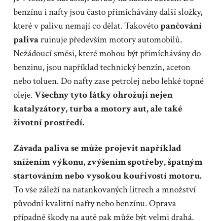
benzínu i nafty jsou často přimíchávány další složky,
které v palivu nemají co dělat. Takovéto
pančování
paliva
ruinuje především motory automobilů.
Nežádoucí směsi, které mohou být přimíchávány do
benzinu, jsou například technický benzín, aceton
nebo toluen. Do nafty zase petrolej nebo lehké topné
oleje.
Všechny tyto látky ohrožují nejen
katalyzátory, turba a motory aut, ale také
životní prostředí.
Závada paliva se může projevit například
snížením výkonu, zvýšením spotřeby, špatným
startováním nebo vysokou kouřivostí motoru.
To vše záleží na natankovaných litrech a množství
původní kvalitní nafty nebo benzínu. Oprava
případné škody na autě pak může být velmi drahá.