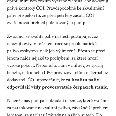
oproti minulým rokům výrazně zlepšila, což dokazují
právě kontroly ČOI. Pravděpodobně ke zkvalitnění
paliv přispělo i to, že před pěti lety začala ČOI
zveřejňovat přehled pokutovaných pump.
Zvyšující se kvalita paliv naštěstí postupuje, což
ukazují testy. V loňském roce se problematické
palivo vyskytovalo již jen výjimečně. Přesto se přeci
jenom najde nějaké to pochybení, za které hrozí
vysoké pokuty. Nepomohou ani výmluvy, že špatný
benzín, naftu nebo LPG provozovatelům načerpal již
dodavatel. ČOI upozorňuje, že
za kvalitu paliv
odpovídají vždy provozovatelé čerpacích stanic.
Nejenže nás pumpaři okrádají o peníze, které vydáme
za natankované nekvalitní palivo, závažnější problém
je v tom, že narůstají závady na našich autech. Do