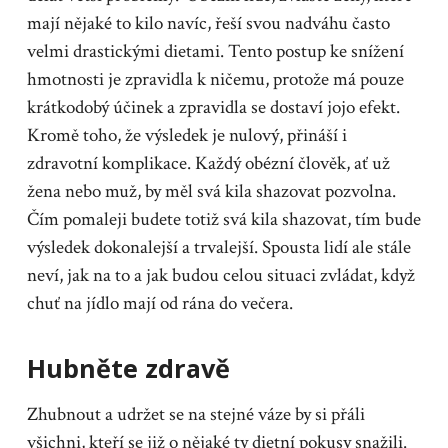
mají nějaké to kilo navíc, řeší svou nadváhu často
velmi drastickými dietami. Tento postup ke snížení
hmotnosti je zpravidla k ničemu, protože má pouze
krátkodobý účinek a zpravidla se dostaví jojo efekt.
Kromě toho, že výsledek je nulový, přináší i
zdravotní komplikace. Každý obézní člověk, ať už
žena nebo muž, by měl svá kila shazovat pozvolna.
Čím pomaleji budete totiž svá kila shazovat, tím bude
výsledek dokonalejší a trvalejší. Spousta lidí ale stále
neví, jak na to a jak budou celou situaci zvládat, když
chuť na jídlo mají od rána do večera.
Hubněte zdravě
Zhubnout a udržet se na stejné váze by si přáli
všichni, kteří se již o nějaké ty dietní pokusy snažili.