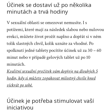
Účinek se dostaví už po několika
minutách a trvá hodiny
V sexuální oblasti se omezovat nemusíte. I s
potížemi, které mají za následek slabou nebo nulovou
erekci, můžete život prožít naplno a dopřát si v něm
tolik slastných chvil, kolik uznáte za vhodné. Po
spolknutí jedné tablety pocítíte účinek už za 30 – 60
minut nebo v případě gelových tablet už po 10
minutách.
Kvalitní sexuální prožitek vám dopřeje na dlouhých 5
hodin, kdy si můžete zopakovat milostný chvíle hned
víckrát po sobě.
Účinek je potřeba stimulovat vaší
iniciativou