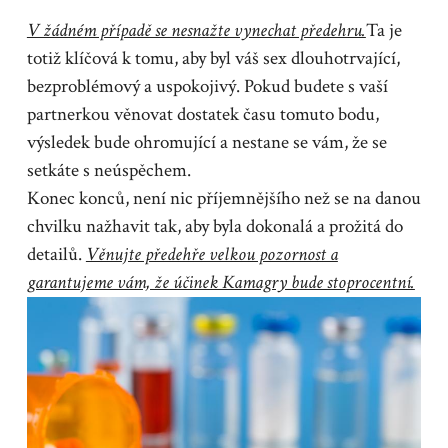
V žádném případě se nesnažte vynechat předehru.
Ta je
totiž klíčová k tomu, aby byl váš sex dlouhotrvající,
bezproblémový a uspokojivý. Pokud budete s vaší
partnerkou věnovat dostatek času tomuto bodu,
výsledek bude ohromující a nestane se vám, že se
setkáte s neúspěchem.
Konec konců, není nic příjemnějšího než se na danou
chvilku nažhavit tak, aby byla dokonalá a prožitá do
detailů.
Věnujte předehře velkou pozornost a
garantujeme vám, že účinek Kamagry bude stoprocentní.