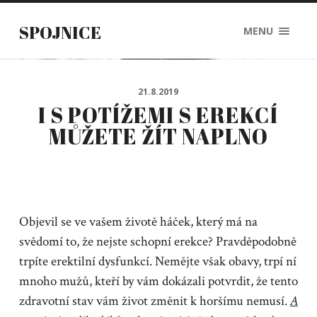
SPOJNICE
MENU
21.8.2019
I S POTÍŽEMI S EREKCÍ
MŮŽETE ŽÍT NAPLNO
Objevil se ve vašem životě háček, který má na
svědomí to, že nejste schopní erekce? Pravděpodobně
trpíte erektilní dysfunkcí. Nemějte však obavy, trpí ní
mnoho mužů, kteří by vám dokázali potvrdit, že tento
zdravotní stav vám život změnit k horšímu nemusí.
A