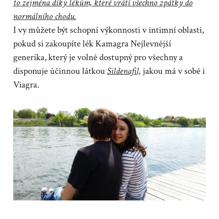
to zejména díky lékům, které vrátí všechno zpátky do
normálního chodu.
I vy můžete být schopní výkonnosti v intimní oblasti,
pokud si zakoupíte lék
Kamagra Nejlevnější
generika
, který je volně dostupný pro všechny a
disponuje účinnou látkou
Sildenafil,
jakou má v sobě i
Viagra.