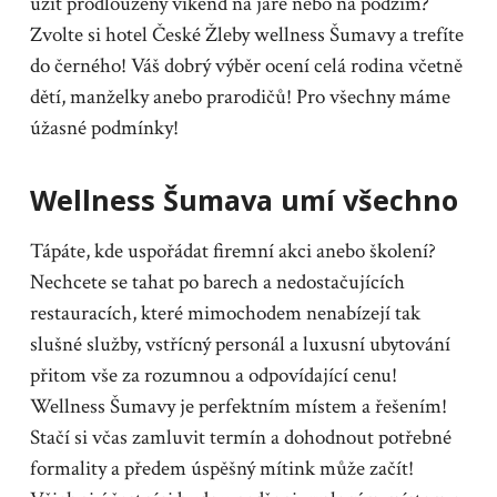
užít prodloužený víkend na jaře nebo na podzim?
Zvolte si hotel České Žleby wellness Šumavy a trefíte
do černého! Váš dobrý výběr ocení celá rodina včetně
dětí, manželky anebo prarodičů! Pro všechny máme
úžasné podmínky!
Wellness Šumava umí všechno
Tápáte, kde uspořádat firemní akci anebo školení?
Nechcete se tahat po barech a nedostačujících
restauracích, které mimochodem nenabízejí tak
slušné služby, vstřícný personál a luxusní ubytování
přitom vše za rozumnou a odpovídající cenu!
Wellness Šumavy
je perfektním místem a řešením!
Stačí si včas zamluvit termín a dohodnout potřebné
formality a předem úspěšný mítink může začít!