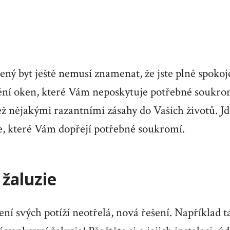
ený byt ještě nemusí znamenat, že jste plně spokoj
ění oken, které Vám neposkytuje potřebné soukrom
než nějakými razantními zásahy do Vašich životů. Jd
e, které Vám dopřejí potřebné soukromí.
žaluzie
ení svých potíží neotřelá, nová řešení. Například t