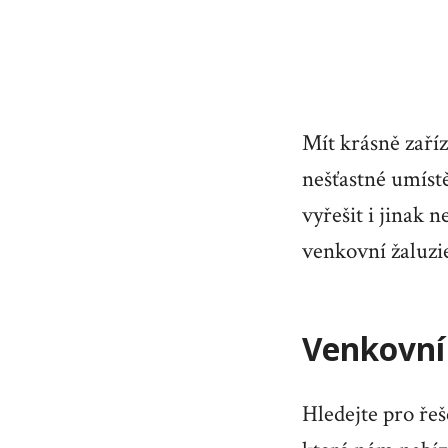
Mít krásně zaříz
nešťastné umíst
vyřešit i jinak 
venkovní žaluzi
Venkovní 
Hledejte pro řeš