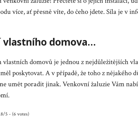
 venkovní žaluzie! Přečtěte si o jejich instalaci, ú
u více, ať přesně víte, do čeho jdete. Síla je v in
 vlastního domova…
vlastních domovů je jednou z nejdůležitějších vlas
ěl poskytovat. A v případě, že toho z nějakého 
me umět poradit jinak.
Venkovní žaluzie
Vám nabíz
omí.
.8/5 - (6 votes)