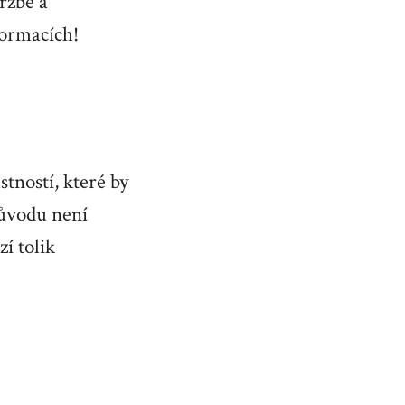
držbě a
formacích!
tností, které by
důvodu není
í tolik