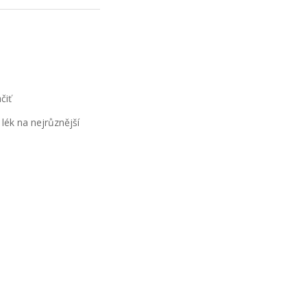
čiť
 lék na nejrůznější