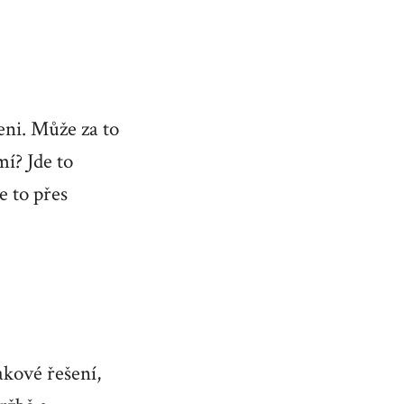
eni. Může za to
í? Jde to
e to přes
akové řešení,