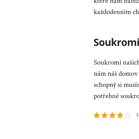
které nám nabízí
každodenním chod
Soukromí
Soukromí našich 
nám náš domov m
schopný si musí
potřebné soukr
3