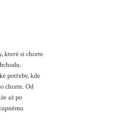
 které si chcete
obchodu.
ké potřeby, kde
co chcete. Od
áže až po
stupnému