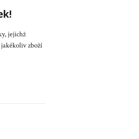
ek!
, jejichž
 jakékoliv zboží