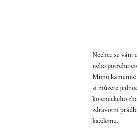
Nechce se vám ch
nebo potřebujet
Mimo kamenné pr
si můžete jedno
kojeneckého zbož
zdravotní prádlo
každému.