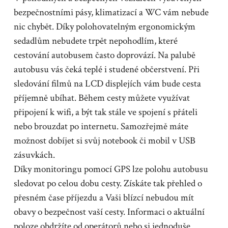
bezpečnostními pásy, klimatizací a WC vám nebude
nic chybět. Díky polohovatelným ergonomickým
sedadlům nebudete trpět nepohodlím, které
cestování autobusem často doprovází. Na palubě
autobusu vás čeká teplé i studené občerstvení. Při
sledování filmů na LCD displejích vám bude cesta
příjemně ubíhat. Během cesty můžete využívat
připojení k wifi, a být tak stále ve spojení s přáteli
nebo brouzdat po internetu. Samozřejmě máte
možnost dobíjet si svůj notebook či mobil v USB
zásuvkách.
Díky monitoringu pomocí GPS lze polohu autobusu
sledovat po celou dobu cesty. Získáte tak přehled o
přesném čase příjezdu a Vaši blízcí nebudou mít
obavy o bezpečnost vaší cesty. Informaci o aktuální
poloze obdržíte od operátorů nebo si jednoduše