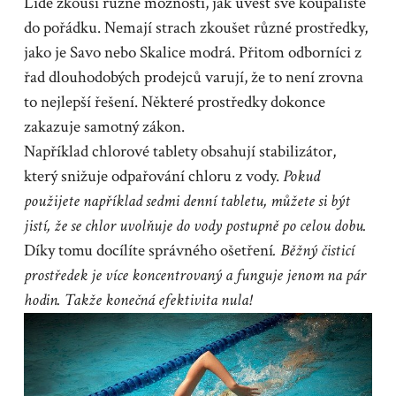
Lidé zkouší různé možnosti, jak uvést své koupaliště
do pořádku. Nemají strach zkoušet různé prostředky,
jako je Savo nebo Skalice modrá. Přitom odborníci z
řad dlouhodobých prodejců varují, že to není zrovna
to nejlepší řešení. Některé prostředky dokonce
zakazuje samotný zákon.
Například chlorové tablety obsahují stabilizátor,
který snižuje odpařování chloru z vody.
Pokud
použijete například sedmi denní tabletu, můžete si být
jistí, že se chlor uvolňuje do vody postupně po celou dobu.
Díky tomu docílíte správného ošetření
. Běžný čisticí
prostředek je více koncentrovaný a funguje jenom na pár
hodin. Takže konečná efektivita nula!