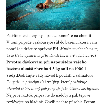
Patříte mezi alergiky – pak zapomeňte na chemii
V tom případě vyzkoušejte
sůl do bazénu
, která vám
pomůže udržet to správné PH.
Musíte myslet ale na to,
že je třeba vybavit se příslušenstvím, které odolá korozi.
Prvotní dávkování při napouštění vašeho
bazénu obnáší zhruba 4-5 kg soli na 1000 l
vody.
Dodržujte vždy návod k použití u salinátoru.
Funguje na principu elektrolýzy, která produkuje
přírodní chlór, který pak funguje jako účinná dezinfekce.
Nejprve roztok připravte do nádoby a pak teprve
rozlévejte po hladině. Chvíli nechte působit. Potom