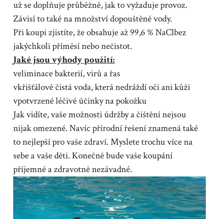
už se doplňuje průběžně, jak to vyžaduje provoz.
Závisí to také na množství dopouštěné vody.
Při koupi zjistíte, že obsahuje až 99,6 % NaClbez
jakýchkoli příměsí nebo nečistot.
Jaké jsou výhody použití:
veliminace bakterií, virů a řas
vkřišťálově čistá voda, která nedráždí oči ani kůži
vpotvrzené léčivé účinky na pokožku
Jak vidíte, vaše možnosti údržby a čištění nejsou
nijak omezené. Navíc přírodní řešení znamená také
to nejlepší pro vaše zdraví. Myslete trochu více na
sebe a vaše děti. Konečně bude vaše koupání
příjemné a zdravotně nezávadné.