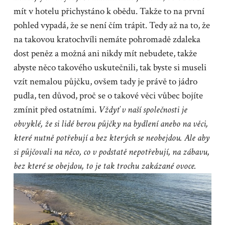
mít v hotelu přichystáno k obědu. Takže to na první
pohled vypadá, že se není čím trápit. Tedy až na to, že
na takovou kratochvíli nemáte pohromadě zdaleka
dost peněz a možná ani nikdy mít nebudete, takže
abyste něco takového uskutečnili, tak byste si museli
vzít nemalou půjčku, ovšem tady je právě to jádro
pudla, ten důvod, proč se o takové věci vůbec bojíte
zmínit před ostatními.
Vždyť v naší společnosti je
obvyklé, že si lidé berou půjčky na bydlení anebo na věci,
které nutně potřebují a bez kterých se neobejdou. Ale aby
si půjčovali na něco, co v podstatě nepotřebují, na zábavu,
bez které se obejdou, to je tak trochu zakázané ovoce.