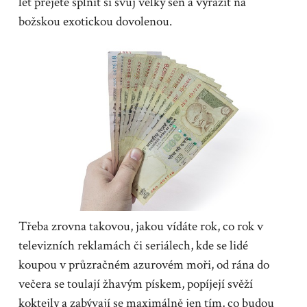
let přejete splnit si svůj velký sen a vyrazit na
božskou exotickou dovolenou.
Třeba zrovna takovou, jakou vídáte rok, co rok v
televizních reklamách či seriálech, kde se lidé
koupou v průzračném azurovém moři, od rána do
večera se toulají žhavým pískem, popíjejí svěží
koktejly a zabývají se maximálně jen tím, co budou