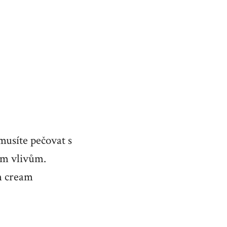
 musíte pečovat s
ším vlivům.
m cream