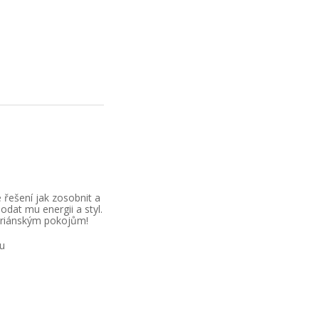
řešení jak zosobnit a
odat mu energii a styl.
oriánským pokojům!
su