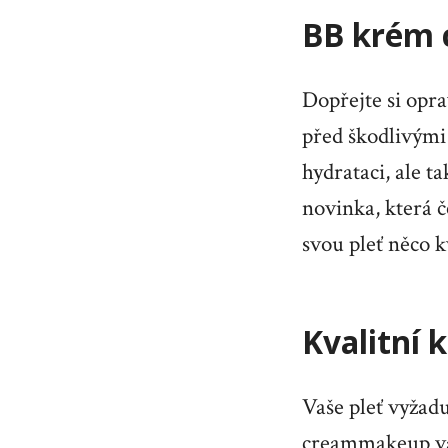
BB krém
Dopřejte si opra
před škodlivými
hydrataci, ale t
novinka, která č
svou pleť něco k
Kvalitní 
Vaše pleť vyžadu
creammakeup vám 