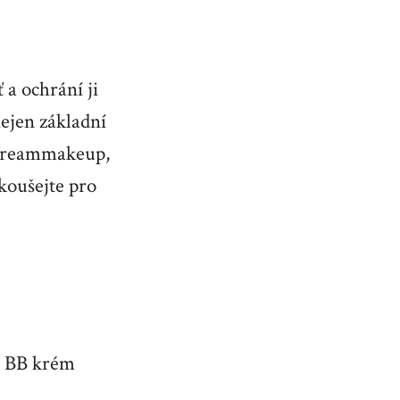
 a ochrání ji
nejen základní
creammakeup
,
zkoušejte pro
á. BB krém