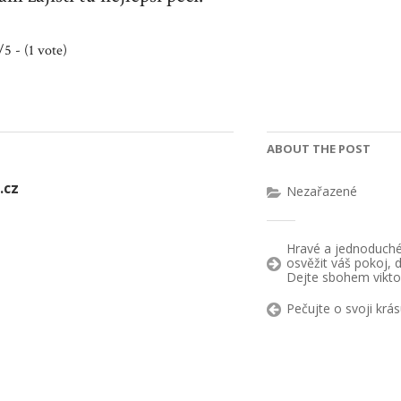
/5 - (1 vote)
ABOUT THE POST
.cz
Nezařazené
Hravé a jednoduché 
osvěžit váš pokoj, d
Dejte sbohem vikt
Pečujte o svoji krá