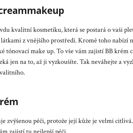
 creammakeup
vdu kvalitní kosmetiku, která se postará o vaši pleť
 látkami z vnějšího prostředí. Kromě toho nabízí 
aké tónovací make up. To vše vám zajistí
BB krém 
eká jen na to, až ji vyzkoušíte. Tak neváhejte a vy
valitního.
krém
je zvýšenou péči, protože její kůže je velmi citliv
zajistí tu nejlepší péči.