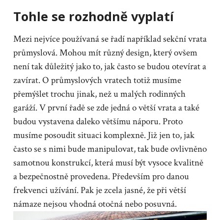
Tohle se rozhodně vyplatí
Mezi nejvíce používaná se řadí například
sekční vrata
průmyslová
. Mohou mít různý design, který ovšem
není tak důležitý jako to, jak často se budou otevírat a
zavírat. O průmyslových vratech totiž musíme
přemýšlet trochu jinak, než u malých rodinných
garáží. V první řadě se zde jedná o větší vrata a také
budou vystavena daleko většímu náporu. Proto
musíme posoudit situaci komplexně. Již jen to, jak
často se s nimi bude manipulovat, tak bude ovlivněno
samotnou konstrukcí, která musí být vysoce kvalitně
a bezpečnostně provedena. Především pro danou
frekvenci užívání. Pak je zcela jasné, že při větší
námaze nejsou vhodná otočná nebo posuvná.