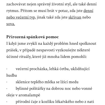
zachovávat nejen správný životní styl, ale také denní
rytmus. Přitom se musí brát v potaz, zda jste
denní
nebo večerní typ
, jinak také zda jste
skřivan
nebo
sova.
Přirozená spánková pomoc
I když jsme zvyklí na každý problém hned spolknout
prášek, v případě nespavosti vyzkoušejte některé
účinné rituály, které již mnoha lidem pomohli:
· večerní procházka, lehká četba, uklidňující
hudba
· sklenice teplého mléka se lžící medu
· bylinné polštářky na dobrou noc nebo vonné
oleje v aromalampě
· přírodní čaje z kozlíku lékařského nebo z nati