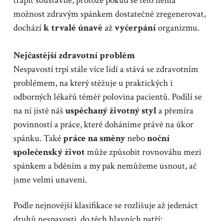
trápit soustavně, protože pokud se tělo nemá
možnost zdravým spánkem dostatečně zregenerovat,
dochází
k trvalé únavě
až
vyčerpání
organizmu.
Nejčastější zdravotní problém
Nespavostí trpí stále více lidí a stává se zdravotním
problémem, na který stěžuje u praktických i
odborných lékařů téměř polovina pacientů. Podílí se
na ní jistě náš
uspěchaný životný styl
a přemíra
povinností a práce, které doháníme právě na úkor
spánku. Také
práce na směny
nebo
noční
společenský život
může způsobit rovnováhu mezi
spánkem a bděním a my pak nemůžeme usnout, ač
jsme velmi unaveni.
Podle nejnovější klasifikace se rozlišuje až jedenáct
druhů nespavosti, do těch hlavních patří: